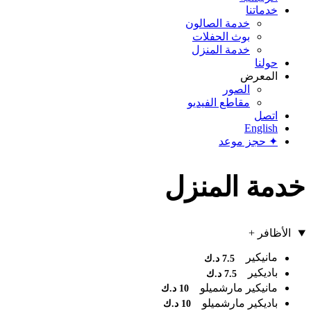
خدماتنا
خدمة الصالون
بوث الحفلات
خدمة المنزل
حولنا
المعرض
الصور
مقاطع الفيديو
اتصل
English
✦
حجز موعد
خدمة المنزل
الأظافر
+
مانيكير
7.5 د.ك
باديكير
7.5 د.ك
مانيكير مارشميلو
10 د.ك
باديكير مارشميلو
10 د.ك